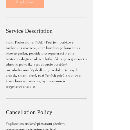
n
Book Now
Service Description
Invity Professional NAD+Peel je hloubkové
omlazující ošetření, které kombinuje buněčnou
bioenergetiku, peptidy pro regeneraci pleti a
biotechnologické aktivní látky. Aktivuje regeneraci a
obnovu pokožky a podporuje buněčný
metabolismus. Výsledkem je redukce jemných
vrásek, skvrn, akné, rozšířených pórů a obnova
kožní bariéry, oživená, hydratována a
zregenerovaná pleť.
Cancellation Policy
Poplatek za zrušení/přesunutí předem
rezervovaného termínu ošetření :