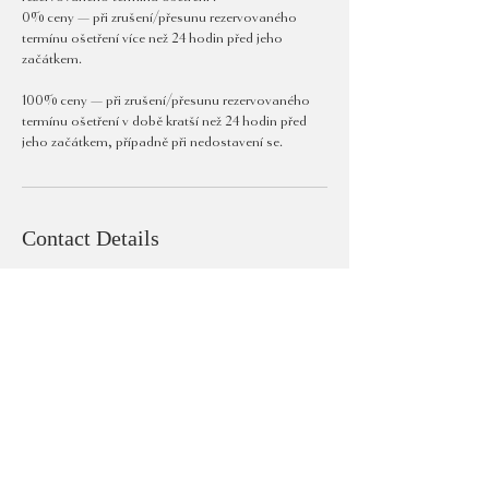
0% ceny — při zrušení/přesunu rezervovaného
termínu ošetření více než 24 hodin před jeho
začátkem.
100% ceny — při zrušení/přesunu rezervovaného
termínu ošetření v době kratší než 24 hodin před
jeho začátkem, případně při nedostavení se.
Contact Details
Pařížská 7, Staré Město, Česko
+420601601804
info@face-concept.com