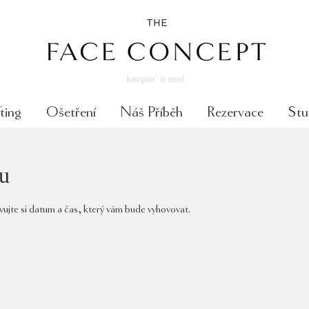
keepin' it real
ting
Ošetření
Náš Příběh
Rezervace
Stu
bu
rvujte si datum a čas, který vám bude vyhovovat.