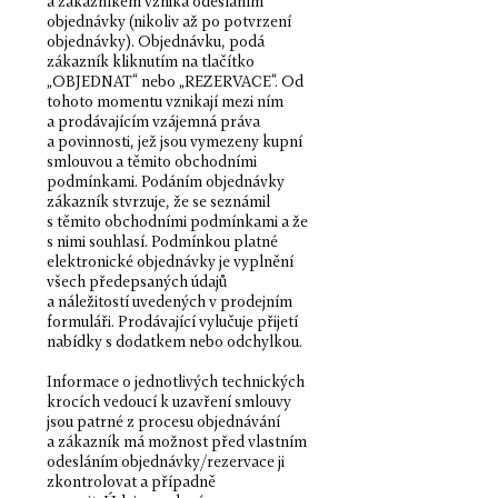
a zákazníkem vzniká odesláním
objednávky (nikoliv až po potvrzení
objednávky). Objednávku, podá
zákazník kliknutím na tlačítko
„OBJEDNAT“ nebo „REZERVACE“. Od
tohoto momentu vznikají mezi ním
a prodávajícím vzájemná práva
a povinnosti, jež jsou vymezeny kupní
smlouvou a těmito obchodními
podmínkami. Podáním objednávky
zákazník stvrzuje, že se seznámil
s těmito obchodními podmínkami a že
s nimi souhlasí. Podmínkou platné
elektronické objednávky je vyplnění
všech předepsaných údajů
a náležitostí uvedených v prodejním
formuláři. Prodávající vylučuje přijetí
nabídky s dodatkem nebo odchylkou.
Informace o jednotlivých technických
krocích vedoucí k uzavření smlouvy
jsou patrné z procesu objednávání
a zákazník má možnost před vlastním
odesláním objednávky/rezervace ji
zkontrolovat a případně