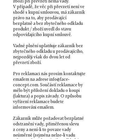
zboží při převzetí nemá vady.
V případě, že věc při převzetí není ve
shodě s kupní smlouvou, má zákazník
právo na to, aby prodávající
bezplatně a bez zbytečného odkladu
produkt / zboží uvedl do stavu
odpovídajícího kupní smlouvě.
Vadné plnění uplatňuje zákazník bez
zbytečného odkladu u prodávajícího,
nejpozději však do dvou let od
převzetí zboží.
Pro reklamaci nás prosím kontaktujte
emailem na adrese
info@face-
concept.com
. Součástí reklamace by
mělo být přiložení dokladu o koupi
(faktura) a popis závady. O způsobu
vyřízení reklamace budete
informováni emailem.
Zákazník může požadovat bezplatné
odstranění vady, přiměřenou slevu
z ceny a není-li to povaze vady
neúměrné (zejména nelze-li vadu