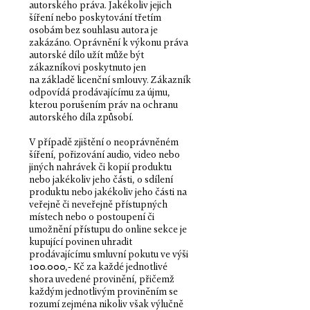
autorského práva. Jakékoliv jejich
šíření nebo poskytování třetím
osobám bez souhlasu autora je
zakázáno. Oprávnění k výkonu práva
autorské dílo užít může být
zákazníkovi poskytnuto jen
na základě licenční smlouvy. Zákazník
odpovídá prodávajícímu za újmu,
kterou porušením práv na ochranu
autorského díla způsobí.
V případě zjištění o neoprávněném
šíření, pořizování audio, video nebo
jiných nahrávek či kopií produktu
nebo jakékoliv jeho části, o sdílení
produktu nebo jakékoliv jeho části na
veřejně či neveřejně přístupných
místech nebo o postoupení či
umožnění přístupu do online sekce je
kupující povinen uhradit
prodávajícímu smluvní pokutu ve výši
100.000,- Kč za každé jednotlivé
shora uvedené provinění, přičemž
každým jednotlivým proviněním se
rozumí zejména nikoliv však výlučně