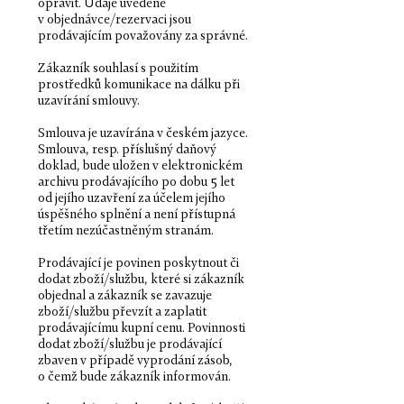
opravit. Údaje uvedené
v objednávce/rezervaci jsou
prodávajícím považovány za správné.
Zákazník souhlasí s použitím
prostředků komunikace na dálku při
uzavírání smlouvy.
Smlouva je uzavírána v českém jazyce.
Smlouva, resp. příslušný daňový
doklad, bude uložen v elektronickém
archivu prodávajícího po dobu 5 let
od jejího uzavření za účelem jejího
úspěšného splnění a není přístupná
třetím nezúčastněným stranám.
Prodávající je povinen poskytnout či
dodat zboží/službu, které si zákazník
objednal a zákazník se zavazuje
zboží/službu převzít a zaplatit
prodávajícímu kupní cenu. Povinnosti
dodat zboží/službu je prodávající
zbaven v případě vyprodání zásob,
o čemž bude zákazník informován.