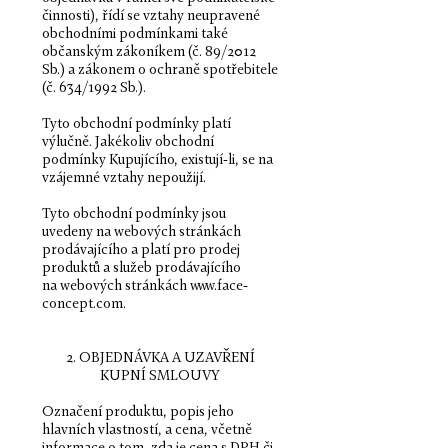
činnosti), řídí se vztahy neupravené
obchodními podmínkami také
občanským zákoníkem (č. 89/2012
Sb.) a zákonem o ochraně spotřebitele
(č. 634/1992 Sb.).
Tyto obchodní podmínky platí
výlučně. Jakékoliv obchodní
podmínky Kupujícího, existují-li, se na
vzájemné vztahy nepoužijí.
Tyto obchodní podmínky jsou
uvedeny na webových stránkách
prodávajícího a platí pro prodej
produktů a služeb prodávajícího
na webových stránkách
www.face-
concept.com
.
2. OBJEDNÁVKA A UZAVŘENÍ
KUPNÍ SMLOUVY
Označení produktu, popis jeho
hlavních vlastností, a cena, včetně