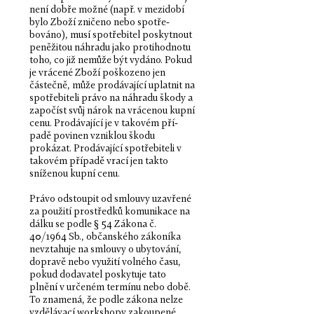
není dobře možné (např. v mezi­dobí
bylo Zboží zničeno nebo spotře­
bováno), musí spotřebi­tel poskyt­nout
peněži­tou náhradu jako pro­ti­hod­notu
toho, co již nemůže být vydáno. Pokud
je vrá­cené Zboží poškozeno jen
částečně, může prodá­va­jící uplat­nit na
spotřebiteli právo na náhradu škody a
započíst svůj nárok na vrá­ce­nou kupní
cenu. Prodá­va­jící je v takovém pří­
padě povi­nen vzniklou škodu
prokázat. Prodá­va­jící spotřebiteli v
takovém pří­padě vrací jen takto
sníže­nou kupní cenu.
Právo odstoupit od smlouvy uza­vřené
za použití prostředků komu­nikace na
dálku se podle § 54 Zákona č.
40/1964 Sb., občan­ského zákoníka
nevz­tahuje na smlouvy o uby­tování,
dopravě nebo využití vol­ného času,
pokud doda­va­tel posky­tuje tato
plnění v určeném ter­mínu nebo době.
To zna­mená, že podle zákona nelze
vzdělá­vací work­shopy zak­oupené