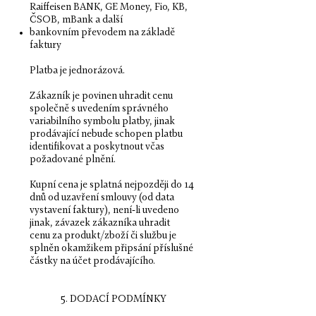
Raiffeisen BANK, GE Money, Fio, KB,
ČSOB, mBank a další
bankovním převodem na základě
faktury
Platba je jednorázová.
Zákazník je povinen uhradit cenu
společně s uvedením správného
variabilního symbolu platby, jinak
prodávající nebude schopen platbu
identifikovat a poskytnout včas
požadované plnění.
Kupní cena je splatná nejpozději do 14
dnů od uzavření smlouvy (od data
vystavení faktury), není-li uvedeno
jinak, závazek zákazníka uhradit
cenu za produkt/zboží či službu je
splněn okamžikem připsání příslušné
částky na účet prodávajícího.
5. DODACÍ PODMÍNKY