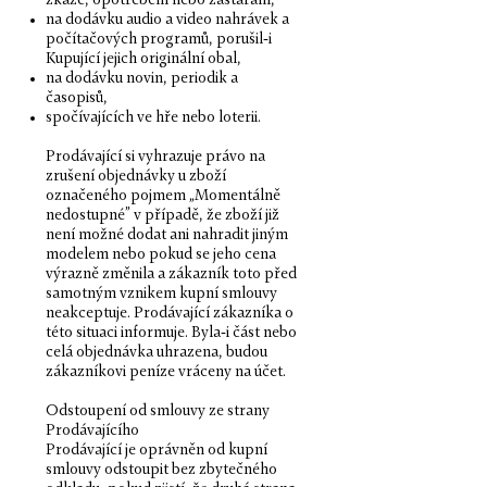
zkáze, opotřebení nebo zastarání,
na dodávku audio a video nahrávek a
počí­tačových pro­gramů, porušil-i
Kupu­jící jejich orig­inální obal,
na dodávku novin, peri­odik a
časopisů,
spočí­va­jících ve hře nebo loterii.
Prodá­va­jící si vyhrazuje právo na
zrušení objed­návky u zboží
označeného pojmem „Momen­tálně
nedos­tupné” v pří­padě, že zboží již
není možné dodat ani nahra­dit jiným
mod­elem nebo pokud se jeho cena
výrazně změnila a zákazník toto před
samot­ným vznikem kupní smlouvy
neak­cep­tuje. Prodá­va­jící zákazníka o
této situaci infor­muje. Byla-i část nebo
celá objed­návka uhrazena, budou
zákazníkovi peníze vrá­ceny na účet.
Odstoupení od smlouvy ze strany
Prodávajícího
Prodávající je oprávněn od kupní
smlouvy odstoupit bez zbytečného