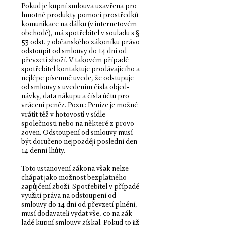
Pokud je kupní smlouva uza­vřena pro
hmotné produkty pomocí prostředků
komu­nikace na dálku (v inter­ne­tovém
obchodě), má spotřebi­tel v souladu s §
53 odst. 7 občan­ského zákoníku právo
odstoupit od smlouvy do 14 dní od
převzetí zboží. V takovém pří­padě
spotřebi­tel kon­tak­tuje prodá­va­jícího a
nejlépe písemně uvede, že odstupuje
od smlouvy s uve­dením čísla objed­
návky, data nákupu a čísla účtu pro
vrá­cení peněz. Pozn.: Peníze je možné
vrátit též v hotovosti v sídle
společnosti nebo na něk­teré z provo­
zoven. Odstoupení od smlouvy musí
být doručeno nejpozději poslední den
14 denní lhůty.
Toto ustanovení zákona však nelze
chá­pat jako možnost bez­plat­ného
zapůjčení zboží. Spotřebi­tel v pří­padě
využití práva na odstoupení od
smlouvy do 14 dní od převzetí plnění,
musí doda­vateli vydat vše, co na zák­
ladě kupní smlouvy získal. Pokud to již