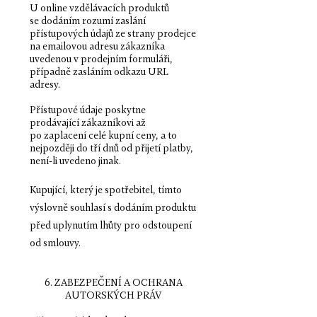
U online vzdělávacích produktů
se dodáním rozumí zaslání
přístupových údajů ze strany prodejce
na emailovou adresu zákazníka
uvedenou v prodejním formuláři,
případně zasláním odkazu URL
adresy.
Přístupové údaje poskytne
prodávající zákazníkovi až
po zaplacení celé kupní ceny, a to
nejpozději do tří dnů od přijetí platby,
není-li uvedeno jinak.
Kupující, který je spotřebitel, tímto
výslovně souhlasí s dodáním produktu
před uplynutím lhůty pro odstoupení
od smlouvy
.
6. ZABEZPEČENÍ A OCHRANA
AUTORSKÝCH PRÁV