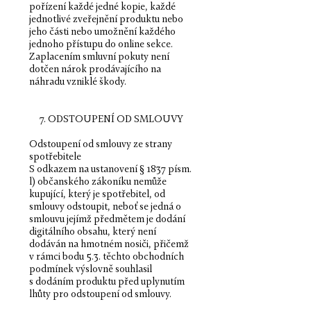
pořízení každé jedné kopie, každé
jednotlivé zveřejnění produktu nebo
jeho části nebo umožnění každého
jednoho přístupu do online sekce.
Zaplacením smluvní pokuty není
dotčen nárok prodávajícího na
náhradu vzniklé škody.
7. ODSTOUPENÍ OD SMLOUVY
Odstoupení od smlouvy ze strany
spotřebitele
S odkazem na ustanovení § 1837 písm.
l) občanského zákoníku nemůže
kupující, který je spotřebitel, od
smlouvy odstoupit, neboť se jedná o
smlouvu jejímž předmětem je dodání
digitálního obsahu, který není
dodáván na hmotném nosiči, přičemž
v rámci bodu 5.3. těchto obchodních
podmínek výslovně souhlasil
s dodáním produktu před uplynutím
lhůty pro odstoupení od smlouvy.