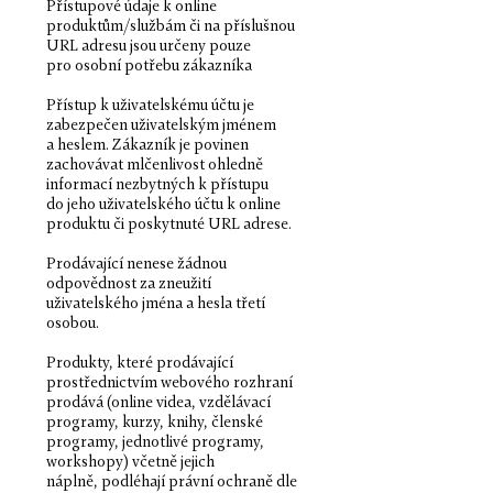
Přístupové údaje k online
produktům/službám či na příslušnou
URL adresu jsou určeny pouze
pro osobní potřebu zákazníka
Přístup k uživatelskému účtu je
zabezpečen uživatelským jménem
a heslem. Zákazník je povinen
zachovávat mlčenlivost ohledně
informací nezbytných k přístupu
do jeho uživatelského účtu k online
produktu či poskytnuté URL adrese.
Prodávající nenese žádnou
odpovědnost za zneužití
uživatelského jména a hesla třetí
osobou.
Produkty, které prodávající
prostřednictvím webového rozhraní
prodává (online videa, vzdělávací
programy, kurzy, knihy, členské
programy, jednotlivé programy,
workshopy) včetně jejich
náplně, podléhají právní ochraně dle