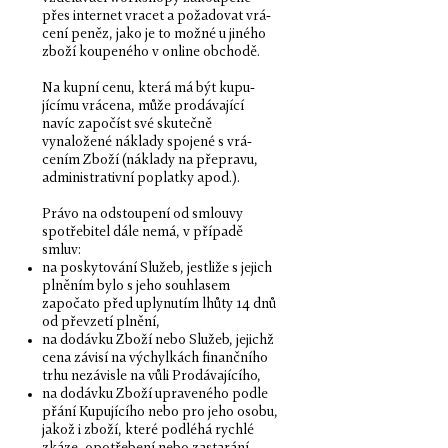
přes inter­net vracet a požadovat vrá­
cení peněz, jako je to možné u jiného
zboží koupeného v online obchodě.
Na kupní cenu, která má být kupu­
jícímu vrá­cena, může prodá­va­jící
navíc započíst své skutečně
vynaložené nák­lady spo­jené s vrá­
cením Zboží (nák­lady na přepravu,
admin­is­tra­tivní poplatky apod.).
Právo na odstoupení od smlouvy
spotřebi­tel dále nemá, v pří­padě
smluv:
n
a posky­tování Služeb, jestliže s jejich
plněním bylo s jeho souh­lasem
započato před uplynutím lhůty 14
dnů
od převzetí plnění,
na dodávku Zboží nebo Služeb, jejichž
cena závisí na výchylkách finančního
trhu nezávisle na vůli
Prodávajícího,
na dodávku Zboží upraveného podle
přání Kupu­jícího nebo pro jeho osobu,
jakož i zboží, které podléhá
rychlé