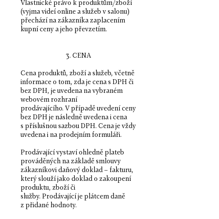
Vlastnické právo k produktům/zboží
(vyjma videí online a služeb v salonu)
přechází na zákazníka zaplacením
kupní ceny a jeho převzetím.
3. CENA
Cena produktů, zboží a služeb, včetně
informace o tom, zda je cena s DPH či
bez DPH, je uvedena na vybraném
webovém rozhraní
prodávajícího. V případě uvedení ceny
bez DPH je následně uvedena i cena
s příslušnou sazbou DPH. Cena je vždy
uvedena i na prodejním formuláři.
Prodávající vystaví ohledně plateb
prováděných na základě smlouvy
zákazníkovi daňový doklad – fakturu,
který slouží jako doklad o zakoupení
produktu, zboží či
služby. Prodávající je plátcem daně
z přidané hodnoty.