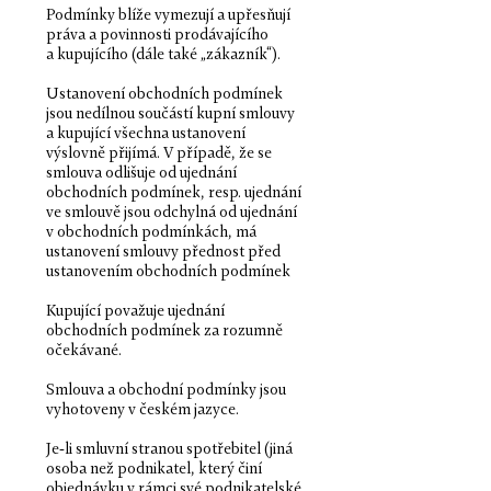
Podmínky blíže vymezují a upřesňují
práva a povinnosti prodávajícího
a kupujícího (dále také „zákazník“).
Ustanovení obchodních podmínek
jsou nedílnou součástí kupní smlouvy
a kupující všechna ustanovení
výslovně přijímá. V případě, že se
smlouva odlišuje od ujednání
obchodních podmínek, resp. ujednání
ve smlouvě jsou odchylná od ujednání
v obchodních podmínkách, má
ustanovení smlouvy přednost před
ustanovením obchodních podmínek
Kupující považuje ujednání
obchodních podmínek za rozumně
očekávané.
Smlouva a obchodní podmínky jsou
vyhotoveny v českém jazyce.
Je-li smluvní stranou spotřebitel (jiná
osoba než podnikatel, který činí
objednávku v rámci své podnikatelské