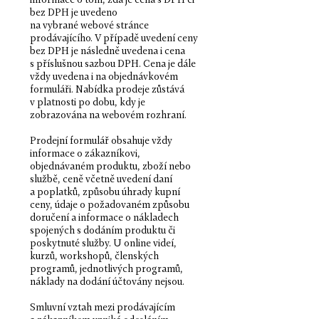
informace o tom, zda je cena s DPH či
bez DPH je uvedeno
na vybrané webové stránce
prodávajícího. V případě uvedení ceny
bez DPH je následně uvedena i cena
s příslušnou sazbou DPH. Cena je dále
vždy uvedena i na objednávkovém
formuláři. Nabídka prodeje zůstává
v platnosti po dobu, kdy je
zobrazována na webovém rozhraní.
Prodejní formulář obsahuje vždy
informace o zákazníkovi,
objednávaném produktu, zboží nebo
službě, ceně včetně uvedení daní
a poplatků, způsobu úhrady kupní
ceny, údaje o požadovaném způsobu
doručení a informace o nákladech
spojených s dodáním produktu či
poskytnuté služby. U online videí,
kurzů, workshopů, členských
programů, jednotlivých programů,
náklady na dodání účtovány nejsou.
Smluvní vztah mezi prodávajícím