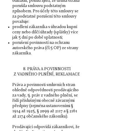
odkladu, pokud zjistí, že druhá strana
porušila smlouvu podstatným
způsobem. Pro účely této smlouvy se
za podstatné porušení této smlouvy
považuje:
prodlení zákazníka s úhradou kupní
ceny nebo dílčí úhrady (splátky) více
jak 5 dní po době splatnosti;
porušení povinností na ochranu
autorského práva (čl.5 OP) ze strany
zákazníka
.
8. PRÁVA A POVINNOSTI
Z VADNÉHO PLNĚNÍ, REKLAMACE
Práva a povinnosti smluvních stran
ohledně odpovědnosti prodávajícího
za vady, tj. práv z vadného plnění, se
řídí příslušnými obecně závaznými
předpisy (zejména ustanoveními §
1914 až 1925, § 2099 až 2117 a § 2161
až 2174 občanského zákoníku).
Prodávající odpovídá zákazníkovi, že