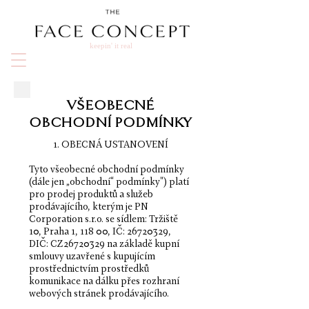
keepin' it real
VŠEOBECNÉ
OBCHODNÍ PODMÍNKY
1. OBECNÁ USTANOVENÍ
Tyto všeobecné obchodní podmínky
(dále jen „obchodní“ podmínky") platí
pro prodej produktů a služeb
prodávajícího, kterým je PN
Corporation s.r.o. se sídlem: Tržiště
10, Praha 1, 118 00, IČ:
26720329
,
DIČ: CZ26720329 na základě kupní
smlouvy uzavřené s kupujícím
prostřednictvím prostředků
komunikace na dálku přes rozhraní
webových stránek prodávajícího.