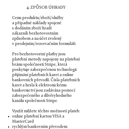
4. ZPŮSOB ÚHRADY
Cenu produktu/zboží/služby
a případné náklady spojené
s dodáním zboží hradí
zákazník bezhotovostním
způsobem a na účet zvolený
v prodejním/rezervačním formuláři.
Pro bezhotovostní platby jsou
platební metody napojeny na platební
bránu společnosti Stripe, která
poskytuje zabezpečenou technologii
přijímání platebních karet a online
bankovních převodů. Čísla platebních
karet a hesla k elektronickému
bankovnictví jsou zadávána pomocí
zabezpečeného a důvěryhodného
kanálu společnosti Stripe.
Využít můžete těchto možností plateb:
online platební kartou VISA a
MasterCard
rychlým bankovním převodem: